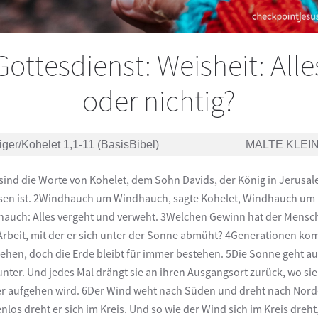
Gottesdienst: Weisheit: Alle
oder nichtig?
iger/Kohelet 1,1-11 (BasisBibel)
MALTE KLEI
sind die Worte von Kohelet, dem Sohn Davids, der König in Jerusa
en ist. 2Windhauch um Windhauch, sagte Kohelet, Windhauch um
auch: Alles vergeht und verweht. 3Welchen Gewinn hat der Mensch
 Arbeit, mit der er sich unter der Sonne abmüht? 4Generationen k
ehen, doch die Erde bleibt für immer bestehen. 5Die Sonne geht a
unter. Und jedes Mal drängt sie an ihren Ausgangsort zurück, wo sie
r aufgehen wird. 6Der Wind weht nach Süden und dreht nach Nord
nlos dreht er sich im Kreis. Und so wie der Wind sich im Kreis dreht