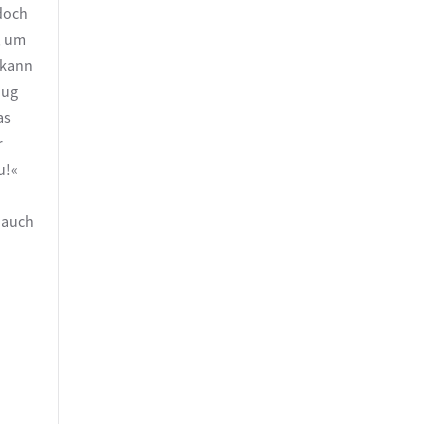
 doch
, um
 kann
nug
as
r
u!«
 auch