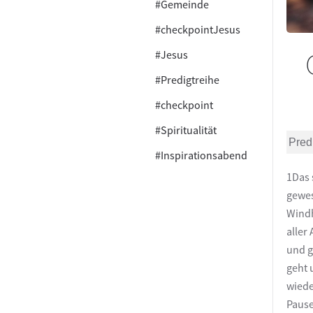
#Gemeinde
#checkpointJesus
#Jesus
#Predigtreihe
#checkpoint
#Spiritualität
Pred
#Inspirationsabend
1Das 
gewes
Windh
aller
und g
geht 
wiede
Pause