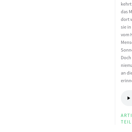
kehrt
das M
dort 
sie i
vom H
Mensc
Sonne
Doch 
niema
an di
erinn
ART
TEI