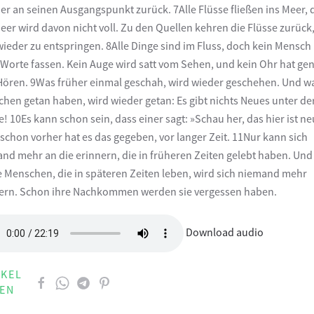
 er an seinen Ausgangspunkt zurück. 7Alle Flüsse fließen ins Meer,
eer wird davon nicht voll. Zu den Quellen kehren die Flüsse zurück
wieder zu entspringen. 8Alle Dinge sind im Fluss, doch kein Mensch
n Worte fassen. Kein Auge wird satt vom Sehen, und kein Ohr hat ge
ören. 9Was früher einmal geschah, wird wieder geschehen. Und w
hen getan haben, wird wieder getan: Es gibt nichts Neues unter de
! 10Es kann schon sein, dass einer sagt: »Schau her, das hier ist ne
schon vorher hat es das gegeben, vor langer Zeit. 11Nur kann sich
nd mehr an die erinnern, die in früheren Zeiten gelebt haben. Und
e Menschen, die in späteren Zeiten leben, wird sich niemand mehr
ern. Schon ihre Nachkommen werden sie vergessen haben.
Download audio
IKEL
LEN