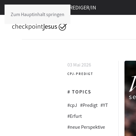
Freie Stelle im cpJ:
PREDIGER/IN
Zum Hauptinhalt springen
03 Mai 2026
CPJ-PREDIGT
# TOPICS
#cpJ
#Predigt
#YT
#Erfurt
#neue Perspektive