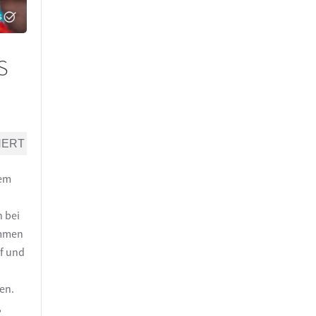
s
NERT
lem
 bei
ommen
uf und
en.
,