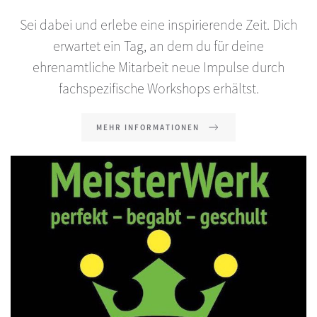
Sei dabei und erlebe eine inspirierende Zeit. Dich
erwartet ein Tag, an dem du für deine
ehrenamtliche Mitarbeit neue Impulse durch
fachspezifische Workshops erhältst.
MEHR INFORMATIONEN