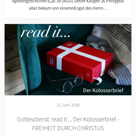
Apostelgeschichte 8,26-39 (NGÜ) Detlef Kauper 26 Philippus
aber bekam von einemnEngel des Herrn…
21 Juni 2026
Gottesdienst: read it ... Der Kolosserbrief -
FREIHEIT DURCH CHRISTUS